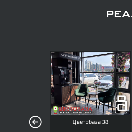
Ре
Цветобаза 38