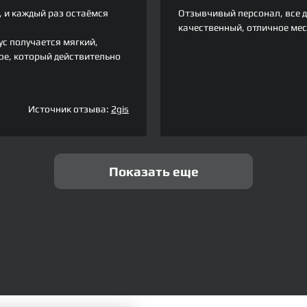
, и каждый раз остаёмся
Отзывчивый персонал, все д
качественный, отличное ме
ус получается мягкий,
е, который действительно
Источник отзыва:
2gis
Показать еще