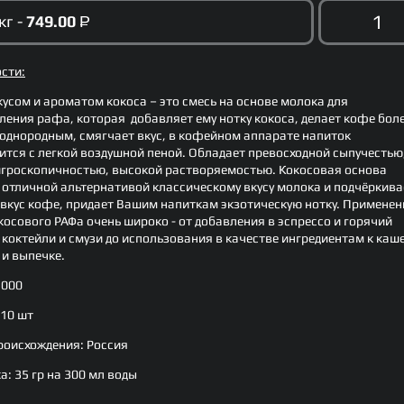
кг -
749.00
Р
сти:
кусом и ароматом кокоса – это смесь на основе молока для
ления рафа, которая добавляет ему нотку кокоса, делает кофе бол
однородным, смягчает вкус, в кофейном аппарате напиток
ится с легкой воздушной пеной. Обладает превосходной сыпучестью
игроскопичностью, высокой растворяемостью. Кокосовая основа
 отличной альтернативой классическому вкусу молока и подчёркива
 вкус кофе, придает Вашим напиткам экзотическую нотку. Применен
окосового РАФа очень широко - от добавления в эспрессо и горячий
 коктейли и смузи до использования в качестве ингредиентам к каше
 и выпечке.
1000
10 шт
роисхождения:
Россия
а:
35 гр на 300 мл воды