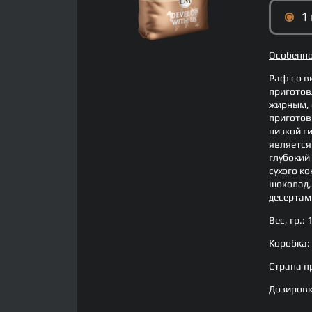
1 
Особенно
Раф со в
приготов
жирным, 
приготов
низкой г
является
глубокий
сухого к
шоколад,
десертам
Вес, гр.:
Коробка:
Страна п
Дозировк