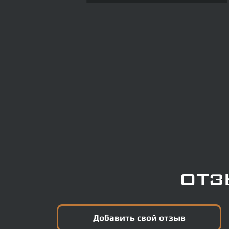
оща
Отз
Добавить свой отзыв