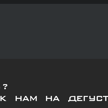
ь?
к нам на дегус