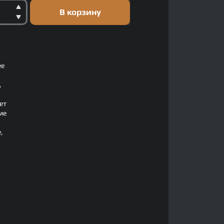
В корзину
ее
,
ет
ие
,